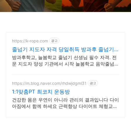
https://k-rope.com
광고
줄넘기 지도자 자격 당일취득 방과후 줄넘기
지도자 양성
방과후학교, 늘봄학교 줄넘기 선생님 필수 자격. 전
문 지도자 양성 기관에서 시작 늘봄학교 음악줄넘기
강사 자격 연수. 지도자 자격증 취득. 강사 활동을
시작하세요
https://m.blog.naver.com/rhdwjdgml31
광고
1:1맞춤PT 최코치 운동방
건강한 몸은 우연이 아니라 관리의 결과입니다 다이
아짐에서 함께 하세요 근력향상 다이어트 체형교정
케어까지 개인맞춤형 전문 트레이닝을 경험하세요