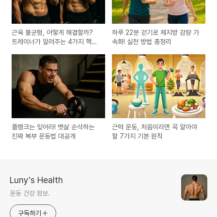
근육 불균형, 어떻게 해결할까?
하루 22분 걷기로 체지방 감량 가
트레이너가 알려주는 4가지 핵심
속화! 실천 방법 총정리
팁
플랭크는 잊어라! 뱃살 순삭하는
근력 운동, 처음이라면 꼭 알아야
진짜 복부 운동법 대공개
할 7가지 기본 원칙
Luny's Health
운동 건강 정보.
구독하기