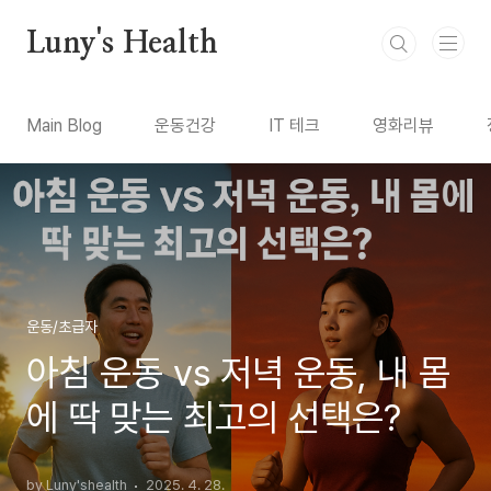
본문 바로가기
Luny's Health
Main Blog
운동건강
IT 테크
영화리뷰
운동/초급자
아침 운동 vs 저녁 운동, 내 몸
에 딱 맞는 최고의 선택은?
by Luny'shealth
2025. 4. 28.