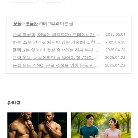
'
운동
>
초급자
' 카테고리의 다른 글
근육 불균형, 어떻게 해결할까? 트레이너가 알
2025.05.01
려주는 4가지 핵심 팁
하루 22분 걷기로 체지방 감량 가속화! 실천 방
(0)
2025.04.28
법 총정리
플랭크는 잊어라! 뱃살 순삭하는 진짜 복부 운
(1)
2025.04.26
동법 대공개
근력 운동, 처음이라면 꼭 알아야 할 7가지 기
(0)
2025.04.23
본 원칙
공복 운동은 NO! 근육 성장을 위한 운동 전 식
(0)
2025.04.23
사의 모든 것
(0)
관련글